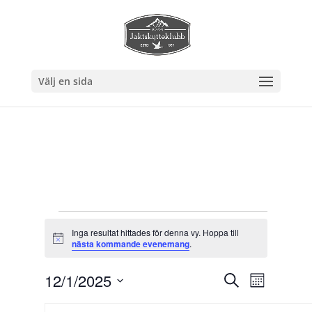
Välj en sida
Evenemang
Inga resultat hittades för denna vy. Hoppa till
Notis
nästa kommande evenemang
.
Eveneman
Evenem
12/1/2025
Sök
Månad
vynavig
Search
Välj
Kalender