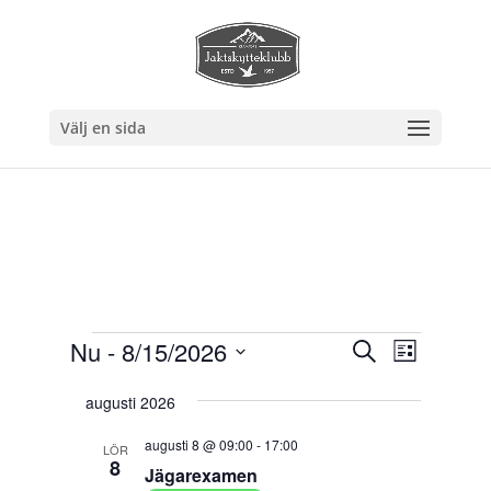
Välj en sida
Evenemang
Eveneman
Evenem
Nu
 - 
8/15/2026
Sök
Lista
vynavig
Search
Välj
and
augusti 2026
datum.
Views
augusti 8 @ 09:00
-
17:00
LÖR
Navigation
8
Jägarexamen