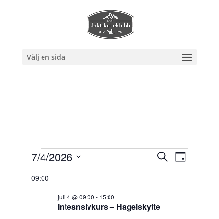
Välj en sida
Evenemang
Eveneman
Evenem
7/4/2026
Sök
Dag
vynavig
Search
för
Välj
and
09:00
4
datum.
Views
juli,
juli 4 @ 09:00
-
15:00
Navigation
Intesnsivkurs – Hagelskytte
2026