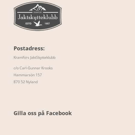
Postadress:
Kramfors JaktSkytteklubb
c/o Carl-Gunnar Krooks
Hammarsön 157
870 52 Nyland
Gilla oss på Facebook