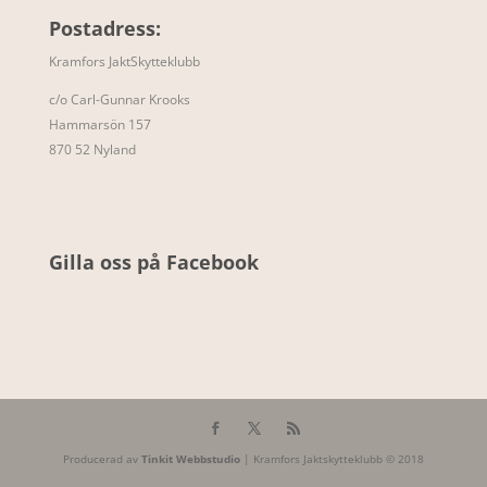
Postadress:
Kramfors JaktSkytteklubb
c/o Carl-Gunnar Krooks
Hammarsön 157
870 52 Nyland
Gilla oss på Facebook
Producerad av
Tinkit Webbstudio
| Kramfors Jaktskytteklubb © 2018