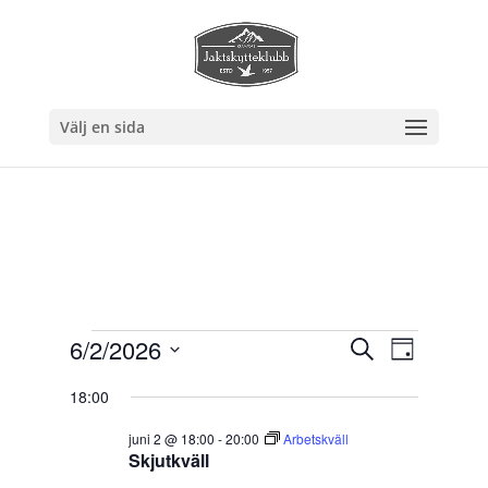
Välj en sida
Evenemang
Eveneman
Evenem
6/2/2026
Sök
Dag
vynavig
Search
för
Välj
and
18:00
2
datum.
Views
juni,
juni 2 @ 18:00
-
20:00
Arbetskväll
Navigation
Skjutkväll
2026