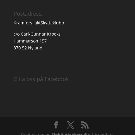
Postadress:
Kramfors JaktSkytteklubb
c/o Carl-Gunnar Krooks
Hammarsön 157
870 52 Nyland
Gilla oss på Facebook
Producerad av
Tinkit Webbstudio
| Kramfors