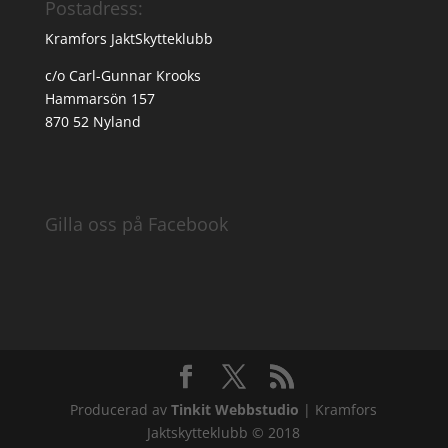
Postadress:
Kramfors JaktSkytteklubb
c/o Carl-Gunnar Krooks
Hammarsön 157
870 52 Nyland
Gilla oss på Facebook
Producerad av
Tinkit Webbstudio
| Kramfors
Jaktskytteklubb © 2018