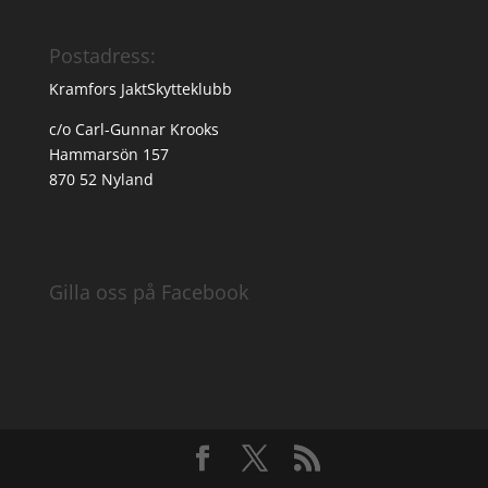
Postadress:
Kramfors JaktSkytteklubb
c/o Carl-Gunnar Krooks
Hammarsön 157
870 52 Nyland
Gilla oss på Facebook